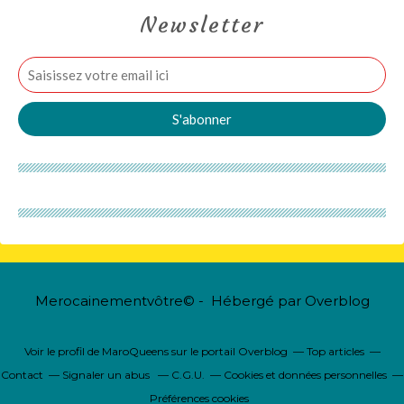
Newsletter
Merocainementvôtre© - Hébergé par
Overblog
Voir le profil de
MaroQueens
sur le portail Overblog
Top articles
Contact
Signaler un abus
C.G.U.
Cookies et données personnelles
Préférences cookies