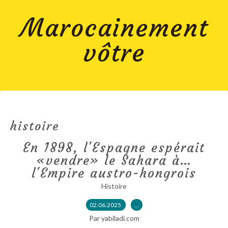
Marocainement
vôtre
histoire
En 1898, l'Espagne espérait
«vendre» le Sahara à…
l'Empire austro-hongrois
Histoire
02.06.2025
…
Par yabiladi.com