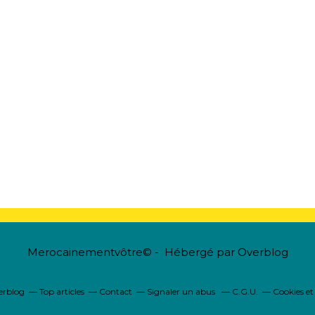
Merocainementvôtre© - Hébergé par
Overblog
verblog
Top articles
Contact
Signaler un abus
C.G.U.
Cookies et