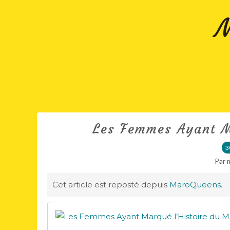
M
Les Femmes Ayant M
3
Par 
Cet article est reposté depuis
MaroQueens
.