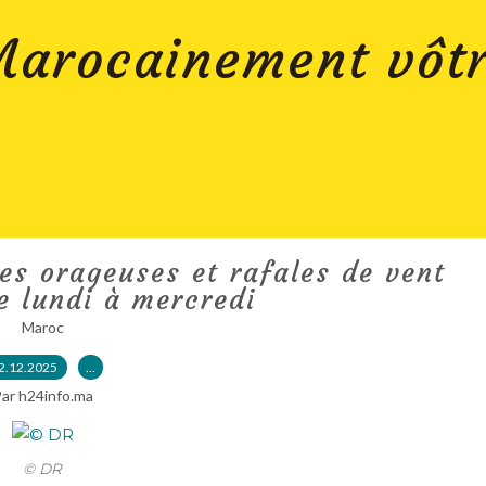
arocainement vôt
ies orageuses et rafales de vent
e lundi à mercredi
Maroc
2.12.2025
…
ar h24info.ma
© DR