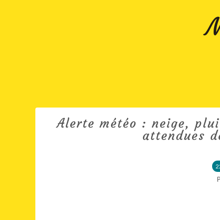
M
Alerte météo : neige, plu
attendues d
2
P