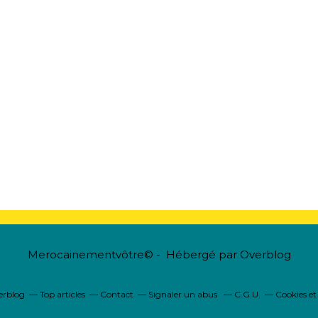
Merocainementvôtre© - Hébergé par
Overblog
verblog
Top articles
Contact
Signaler un abus
C.G.U.
Cookies et