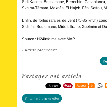
Sidi Kacem, Benslimane, Berrechid, Casablanca
Skhirat-Témara, Meknès, El Hajeb, Fès, Sefrou, M
Enfin, de fortes rafales de vent (75-85 km/h) con
Sidi Ifni, Boulemane, Midelt, Ifrane, Guelmim et 
Source : H24Info.ma avec MAP
« Article précédent
Re
Partager cet article
Repost
0
S'inscrire à la newsletter