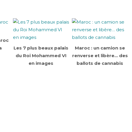
aroc
a
Les 7 plus beaux palais
Maroc : un camion se
du Roi Mohammed VI
renverse et libère… des
en images
ballots de cannabis