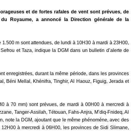
 orageuses et de fortes rafales de vent sont prévues, de
s du Royaume, a annoncé la Direction générale de la
de 1.500 m sont attendues, de lundi à 10H30 à mardi à 23H00,
 Sefrou et Taza, indique la DGM dans un bulletin d’alerte de
t enregistrées, durant la même période, dans les provinces
al, Béni Mellal, Khénifra, Tinghir, Al Haouz, Figuig, Jerada et
s (40 à 70 mm) sont prévues, de mardi à 00H00 à mercredi à
zane, Tanger-Assilah, Tétouan, Fahs-Anjra, M’diq-Fnideq, Al
uen, note la DGM, ajoutant que le même phénomène, avec des
à 12H00 à mercredi à 06H00, les provinces de Sidi Slimane,