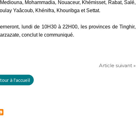
, Mediouna, Mohammadia, Nouaceur, Khémisset, Rabat, Salé,
oulay Yaâcoub, Khénifra, Khouribga et Settat.
cerneront, lundi de 10H30 à 22H00, les provinces de Tinghir,
Ouarzazate, conclut le communiqué.
Article suivant »
tour à l'accueil