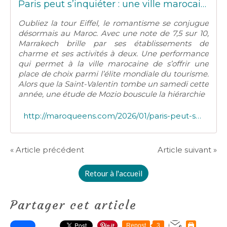
Paris peut s’inquiéter : une ville marocaine grimpe sur le podium des villes les plus romantiques du monde
Oubliez la tour Eiffel, le romantisme se conjugue
désormais au Maroc. Avec une note de 7,5 sur 10,
Marrakech brille par ses établissements de
charme et ses activités à deux. Une performance
qui permet à la ville marocaine de s’offrir une
place de choix parmi l’élite mondiale du tourisme.
Alors que la Saint-Valentin tombe un samedi cette
année, une étude de Mozio bouscule la hiérarchie
http://maroqueens.com/2026/01/paris-peut-s-inquieter-une-ville-marocaine-grimpe-sur-le-podium-des-villes-les-plus-romantiques-du-monde.html
« Article précédent
Article suivant »
Retour à l'accueil
Partager cet article
Repost
3