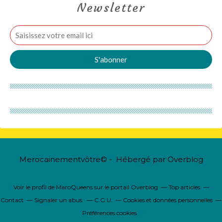
Newsletter
Merocainementvôtre© - Hébergé par
Overblog
Voir le profil de
MaroQueens
sur le portail Overblog
Top articles
Contact
Signaler un abus
C.G.U.
Cookies et données personnelles
Préférences cookies