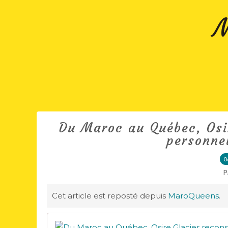
M
Du Maroc au Québec, Osire
personnel
0
P
Cet article est reposté depuis
MaroQueens
.