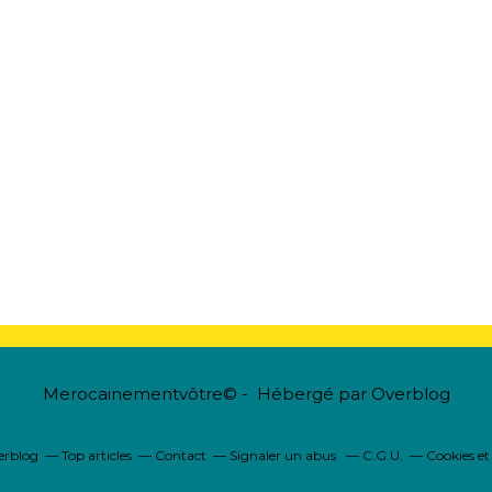
Merocainementvôtre© - Hébergé par
Overblog
verblog
Top articles
Contact
Signaler un abus
C.G.U.
Cookies et