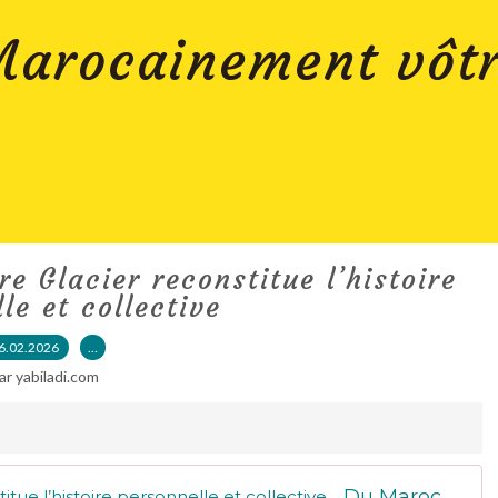
arocainement vôt
 Glacier reconstitue l’histoire
le et collective
6.02.2026
…
ar yabiladi.com
Du Maroc au Québec, Osire Glacier reconstitue l’histoire personnelle et collective