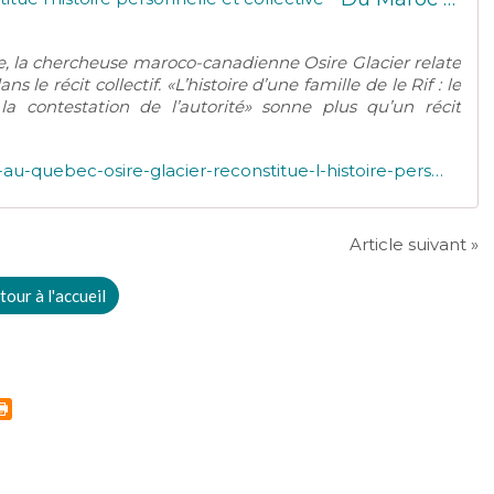
hie, la chercheuse maroco-canadienne Osire Glacier relate
s le récit collectif. «L’histoire d’une famille de le Rif : le
a contestation de l’autorité» sonne plus qu’un récit
http://maroqueens.com/2026/02/du-maroc-au-quebec-osire-glacier-reconstitue-l-histoire-personnelle-et-collective.html
Article suivant »
tour à l'accueil