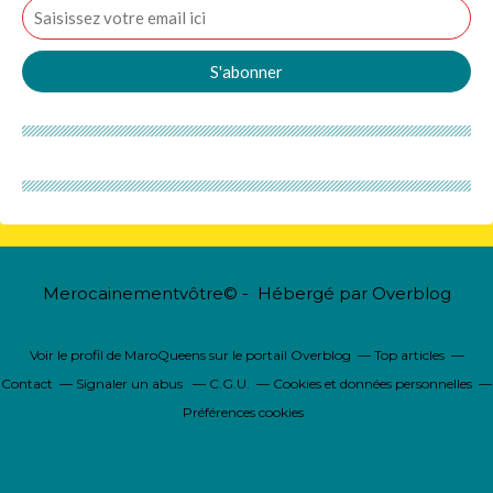
Merocainementvôtre© - Hébergé par
Overblog
Voir le profil de
MaroQueens
sur le portail Overblog
Top articles
Contact
Signaler un abus
C.G.U.
Cookies et données personnelles
Préférences cookies