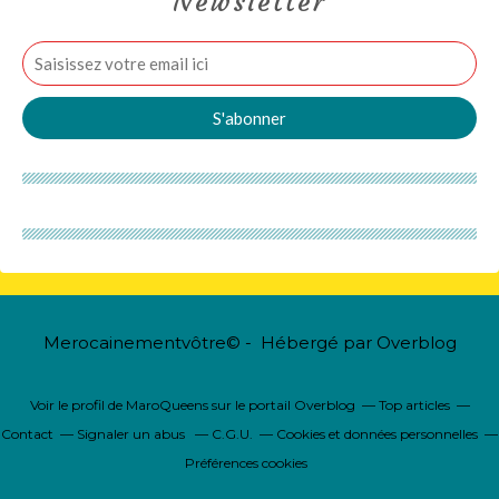
Newsletter
Merocainementvôtre© - Hébergé par
Overblog
Voir le profil de
MaroQueens
sur le portail Overblog
Top articles
Contact
Signaler un abus
C.G.U.
Cookies et données personnelles
Préférences cookies