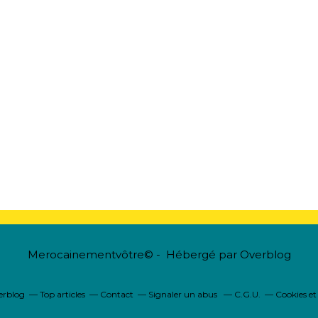
Merocainementvôtre© - Hébergé par
Overblog
verblog
Top articles
Contact
Signaler un abus
C.G.U.
Cookies et