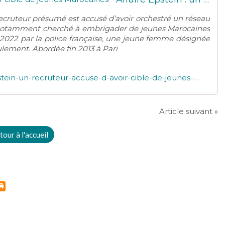
 recruteur présumé est accusé d’avoir orchestré un réseau
ait notamment cherché à embrigader de jeunes Marocaines
 2022 par la police française, une jeune femme désignée
ulement. Abordée fin 2013 à Pari
http://maroqueens.com/2026/02/affaire-epstein-un-recruteur-accuse-d-avoir-cible-de-jeunes-marocaines.html
Article suivant »
tour à l'accueil