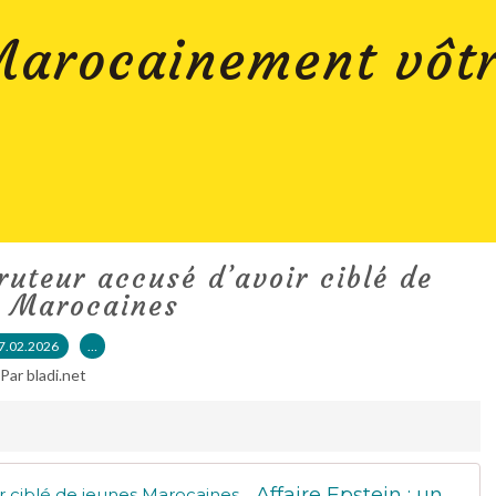
arocainement vôt
ruteur accusé d’avoir ciblé de
s Marocaines
7.02.2026
…
Par bladi.net
Affaire Epstein : un recruteur accusé d’avoir ciblé de jeunes Marocaines