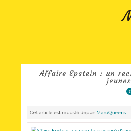
M
Affaire Epstein : un rec
jeune
1
Cet article est reposté depuis
MaroQueens
.