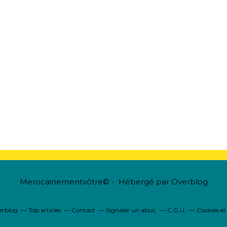
Merocainementvôtre© - Hébergé par
Overblog
verblog
Top articles
Contact
Signaler un abus
C.G.U.
Cookies et