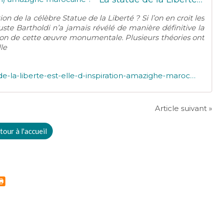
tion de la célèbre Statue de la Liberté ? Si l’on en croit les
uste Bartholdi n’a jamais révélé de manière définitive la
ption de cette œuvre monumentale. Plusieurs théories ont
lle
http://maroqueens.com/2026/02/la-statue-de-la-liberte-est-elle-d-inspiration-amazighe-marocaine.html
Article suivant »
tour à l'accueil