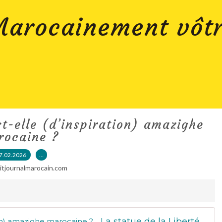
arocainement vôt
st-elle (d’inspiration) amazighe
rocaine ?
7.02.2026
…
titjournalmarocain.com
La statue de la Liberté est-elle (d’inspiration) amazighe marocaine ?