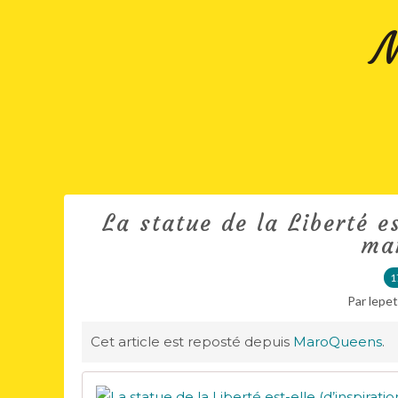
M
La statue de la Liberté e
ma
1
Par lepe
Cet article est reposté depuis
MaroQueens
.